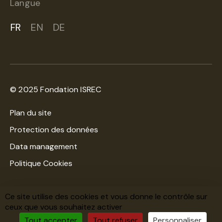
Langue
FR
EN
DE
© 2025 Fondation ISREC
Plan du site
Protection des données
Data management
Politique Cookies
Une création
WNG Agence digitale
Ce site utilise des cookies et vous donne le contrôle sur
ceux que vous souhaitez activer
Haut de la page
Tout accepter
Tout refuser
Personnaliser