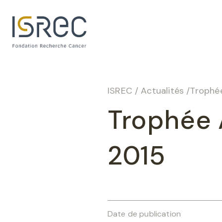
Panneau de gestion des cookies
ISREC
/
Actualités
/
Trophée
Trophée A
2015
Date de publication