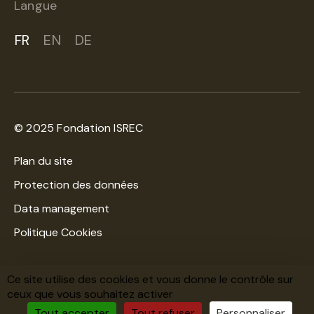
Langue
FR
EN
DE
© 2025 Fondation ISREC
Plan du site
Protection des données
Data management
Politique Cookies
Une création
WNG Agence digitale
Ce site utilise des cookies et vous donne le contrôle sur
ceux que vous souhaitez activer
Haut de la page
Tout accepter
Tout refuser
Personnaliser