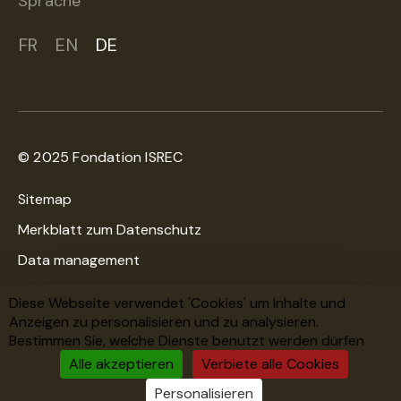
Sprache
FR
EN
DE
© 2025 Fondation ISREC
Sitemap
Merkblatt zum Datenschutz
Data management
Cookies-Richtlinien
Diese Webseite verwendet 'Cookies' um Inhalte und
Anzeigen zu personalisieren und zu analysieren.
Bestimmen Sie, welche Dienste benutzt werden dürfen
Eine Kreation
WNG Digital Agency
Alle akzeptieren
Verbiete alle Cookies
Top of the page
Personalisieren