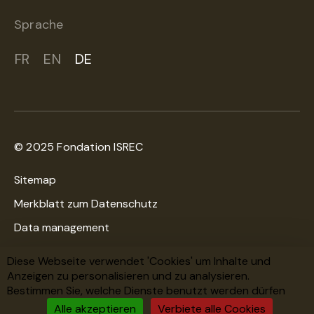
Sprache
FR
EN
DE
© 2025 Fondation ISREC
Sitemap
Merkblatt zum Datenschutz
Data management
Cookies-Richtlinien
Diese Webseite verwendet 'Cookies' um Inhalte und
Anzeigen zu personalisieren und zu analysieren.
Bestimmen Sie, welche Dienste benutzt werden dürfen
Eine Kreation
WNG Digital Agency
Alle akzeptieren
Verbiete alle Cookies