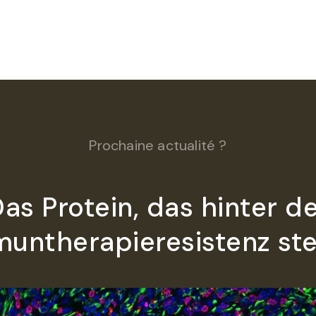
Prochaine actualité ?
as Protein, das hinter d
untherapieresistenz st