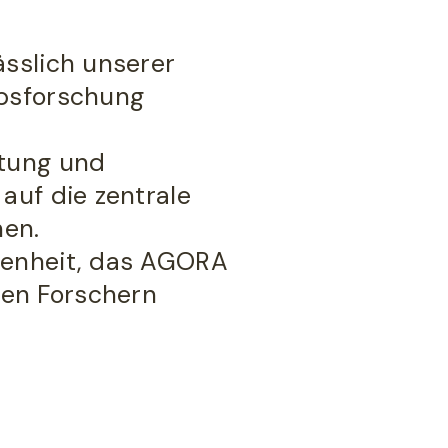
ässlich unserer
ebsforschung
utung und
auf die zentrale
hen.
genheit, das AGORA
gen Forschern