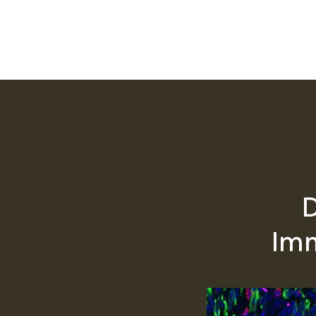
D
Imm