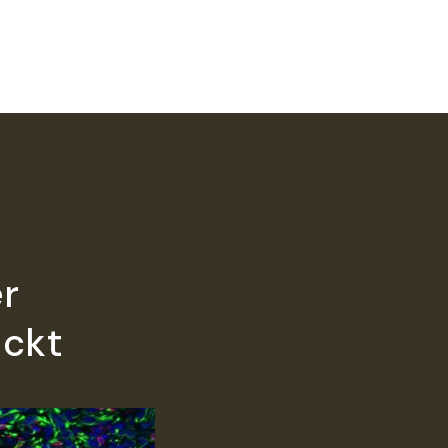
er
eckt