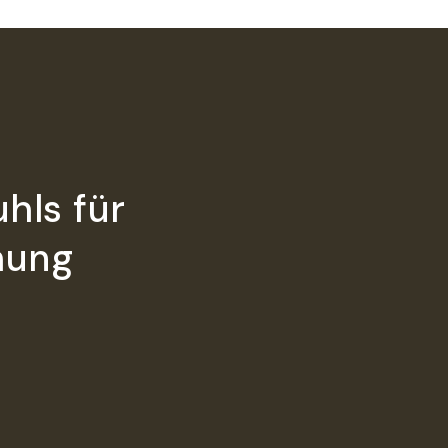
hls für
hung