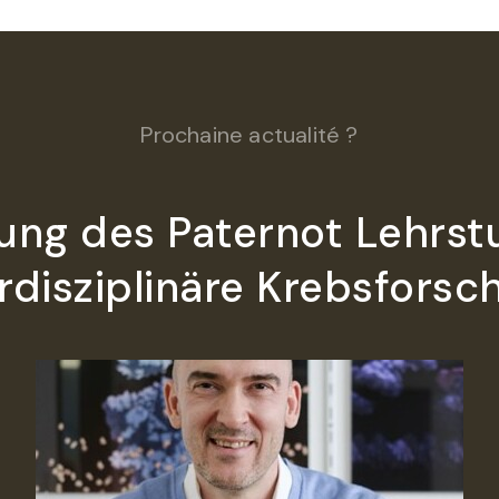
Prochaine actualité ?
ung des Paternot Lehrstu
erdisziplinäre Krebsforsc